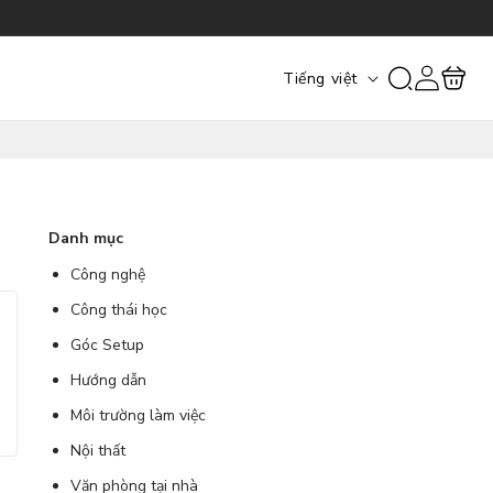
Đăng
Giỏ
N
Tiếng việt
nhập
hàng
g
ô
n
n
g
Danh mục
ữ
Công nghệ
Công thái học
Góc Setup
Hướng dẫn
Môi trường làm việc
Nội thất
Văn phòng tại nhà