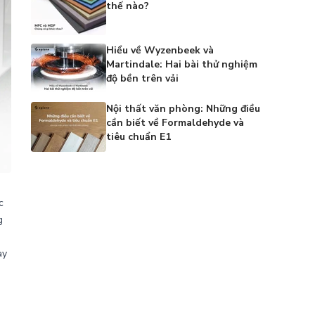
thế nào?
Hiểu về Wyzenbeek và
Martindale: Hai bài thử nghiệm
độ bền trên vải
Nội thất văn phòng: Những điều
cần biết về Formaldehyde và
tiêu chuẩn E1
c
g
ay