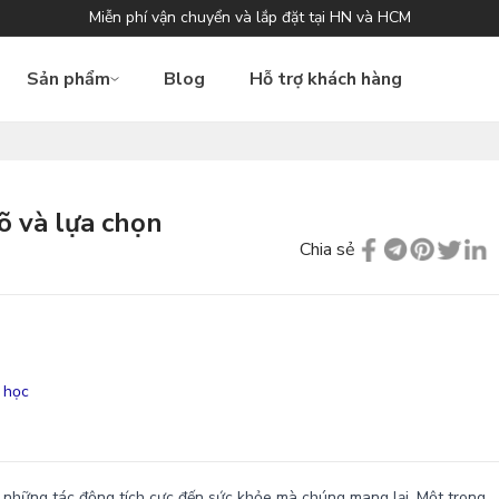
Miễn phí vận chuyển và lắp đặt tại HN và HCM
Sản phẩm
Blog
Hỗ trợ khách hàng
õ và lựa chọn
Chia sẻ
i học
à những tác động tích cực đến sức khỏe mà chúng mang lại. Một trong