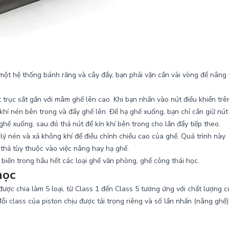
ột hệ thống bánh răng và cây đẩy, bạn phải vặn cần vài vòng để nâng
trục sắt gắn với mâm ghế lên cao. Khi bạn nhấn vào nút điều khiển trê
khí nén bên trong và đẩy ghế lên. Để hạ ghế xuống, bạn chỉ cần giữ nút
hế xuống, sau đó thả nút để kín khí bên trong cho lần đẩy tiếp theo.
lý nén và xả không khí để điều chỉnh chiều cao của ghế. Quá trình này
 thả tùy thuộc vào việc nâng hay hạ ghế.
iến trong hầu hết các loại ghế văn phòng, ghế công thái học.
học
được chia làm 5 loại, từ Class 1 đến Class 5 tương ứng với chất lượng 
i class của piston chịu được tải trọng riêng và số lần nhấn (nâng ghế)