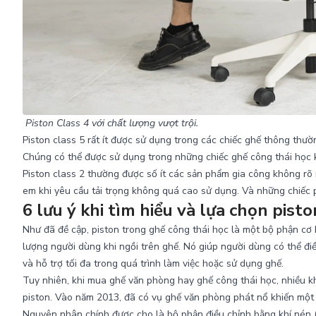
Piston Class 4 với chất lượng vượt trội.
Piston class 5 rất ít được sử dụng trong các chiếc ghế thông thườn
Chúng có thể được sử dụng trong những chiếc ghế công thái học kí
Piston class 2 thường được số ít các sản phẩm gia công không r
em khi yêu cầu tải trọng không quá cao sử dụng. Và những chiếc 
6 lưu ý khi tìm hiểu và lựa chọn pist
Như đã đề cập, piston trong ghế công thái học là một bộ phận cơ k
lượng người dùng khi ngồi trên ghế. Nó giúp người dùng có thể điều
và hỗ trợ tối đa trong quá trình làm việc hoặc sử dụng ghế.
Tuy nhiên, khi mua ghế văn phòng hay ghế công thái học, nhiều k
piston. Vào năm 2013, đã có vụ
ghế văn phòng phát nổ
khiến một 
Nguyên nhân chính được cho là bộ phận điều chỉnh bằng khí nén (