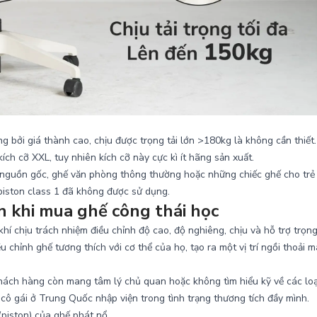
g bởi giá thành cao, chịu được trọng tải lớn >180kg là không cần thiết.
ch cỡ XXL, tuy nhiên kích cỡ này cực kì ít hãng sản xuất.
õ nguồn gốc, ghế văn phòng thông thường hoặc những chiếc ghế cho trẻ
piston class 1 đã không được sử dụng.
on khi mua ghế công thái học
hí chịu trách nhiệm điều chỉnh độ cao, độ nghiêng, chịu và hỗ trợ trọn
 chỉnh ghế tương thích với cơ thể của họ, tạo ra một vị trí ngồi thoải m
hách hàng còn mang tâm lý chủ quan hoặc không tìm hiểu kỹ về các loạ
cô gái ở Trung Quốc nhập viện trong tình trạng thương tích đầy mình.
piston) của ghế phát nổ.