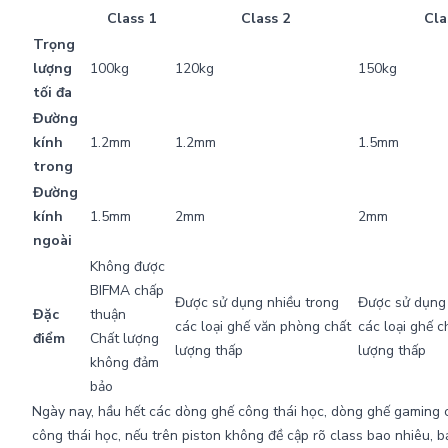
Class 1
Class 2
Cla
Trọng
lượng
100kg
120kg
150kg
tối đa
Đường
kính
1.2mm
1.2mm
1.5mm
trong
Đường
kính
1.5mm
2mm
2mm
ngoài
Không được
BIFMA chấp
Được sử dụng nhiều trong
Được sử dụng 
Đặc
thuận
các loại ghế văn phòng chất
các loại ghế 
điểm
Chất lượng
lượng thấp
lượng thấp
không đảm
bảo
Ngày nay, hầu hết các dòng ghế công thái học, dòng ghế gaming c
công thái học, nếu trên piston không đề cập rõ class bao nhiêu, 