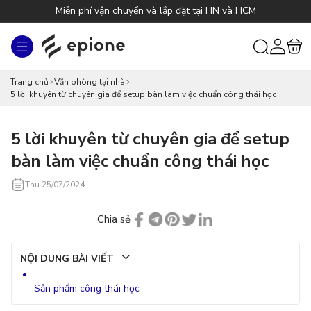
Chuyển
Miễn phí vận chuyển và lắp đặt tại HN và HCM
đến nội
dung
Đăng
Giỏ
nhập
hàng
Trang chủ
Văn phòng tại nhà
5 lời khuyên từ chuyên gia để setup bàn làm việc chuẩn công thái học
5 lời khuyên từ chuyên gia để setup
bàn làm việc chuẩn công thái học
Thu 25/07/2024
Chia sẻ
NỘI DUNG BÀI VIẾT
Sản phẩm công thái học