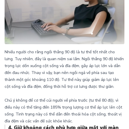
Nhiều người cho rằng ngồi thẳng 90 độ là tư thế tốt nhất cho
lưng. Tuy nhiên, đây là quan niệm sai lầm. Ngồi thẳng 90 độ khiến
trọng lực dồn xuống cột sống và đĩa đệm, gây áp lực lớn và dẫn
đến đau nhức. Thay vì vậy, bạn nên ngồi ngả về phía sau tạo
thành một góc khoảng 110 độ. Tư thế này giúp giảm áp lực lên
cột sống và đĩa đệm, đồng thời hỗ trợ cơ lưng được thư giãn.
Chú ý không để cơ thể cúi người về phía trước (tư thế 80 độ), vì
điều này có thể tăng đến 185% trọng lượng cơ thể áp lực lên cột
sống. Tình trạng này có thể dẫn đến thoái hóa cột sống, thoát vị
đĩa đệm và các vấn đề sức khỏe khác.
4. Giữ khoảng cách phù hợp giữa mắt với màn