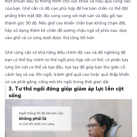
một khoản đầu tư thông minh cho sức khỏe và hiệu quả công việc
của bạn. Ghế cần có độ cao phù hợp để hai bàn chân có thể đặt
phẳng trên mặt đất, đùi song song với mặt sàn và đầu gối tạo
thành góc 90 độ. Nếu ghế cao khiến chân bạn không chạm đất,
hãy sử dụng thêm kê chân để xương chậu ngả về phía sau, dựa
vào ghế và cơ lưng dưới được thả lỏng tốt hơn.
Ghế cũng cần có khả năng điều chỉnh độ cao và độ nghiêng để
bạn có thể tùy chỉnh tư thế ngồi phù hợp với cơ thể, có phần tựa
lưng ôm sát cơ thể và tựa đầu, tựa tay để giúp bạn thư giãn cổ,
cánh tay và vai. Khi ngồi, tránh ghế quá cao hoặc quá thấp khiến
cơ vai phải gồng, căng mỏi khi ngồi trong thời gian dài.
3. Tư thế ngồi đúng giúp giảm áp lực lên cột
sống